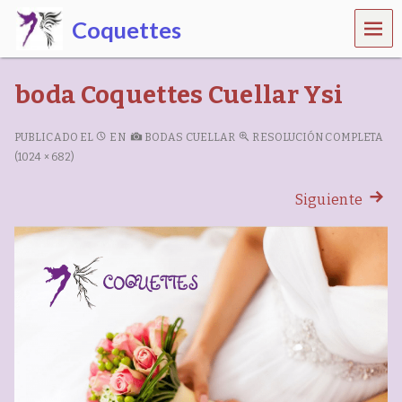
MEN
Coquettes
Ú
C
e
boda Coquettes Cuellar Ysi
n
t
r
PUBLICADO EL
EN
BODAS CUELLAR
RESOLUCIÓN COMPLETA
o
(1024 × 682)
d
e
Siguiente
b
e
l
l
e
z
a
,
e
s
t
é