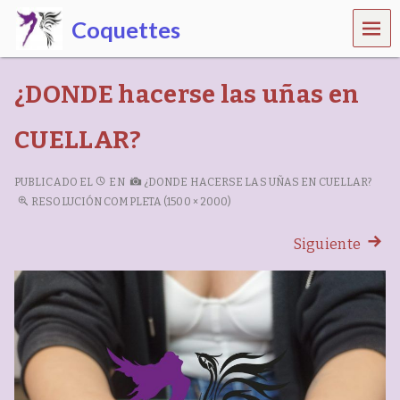
MEN
Coquettes
Ú
C
e
¿DONDE hacerse las uñas en
n
t
r
CUELLAR?
o
d
e
PUBLICADO EL
EN
¿DONDE HACERSE LAS UÑAS EN CUELLAR?
b
RESOLUCIÓN COMPLETA (1500 × 2000)
e
l
Siguiente
l
e
z
a
,
e
s
t
é