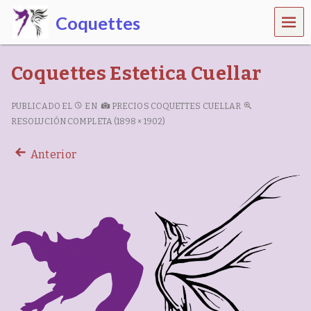
MEN
Coquettes
Ú
C
e
Coquettes Estetica Cuellar
n
t
r
PUBLICADO EL
EN
PRECIOS COQUETTES CUELLAR
o
RESOLUCIÓN COMPLETA (1898 × 1902)
d
e
Anterior
b
e
l
l
e
z
a
,
e
s
t
é