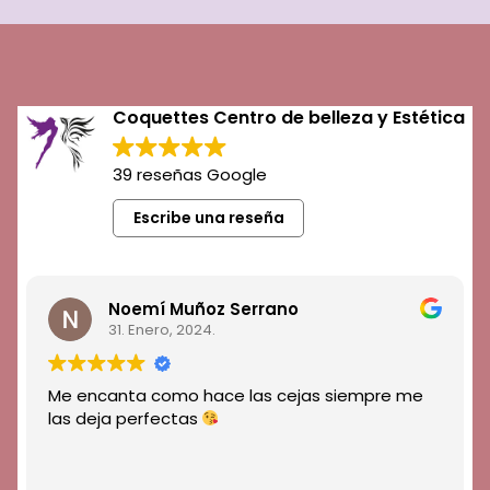
a
h
o
p
c
at
k
p
e
s
b
A
Coquettes Centro de belleza y Estética
o
p
o
p
39 reseñas Google
k
Escribe una reseña
Noemí Muñoz Serrano
31. Enero, 2024.
Me encanta como hace las cejas siempre me
las deja perfectas