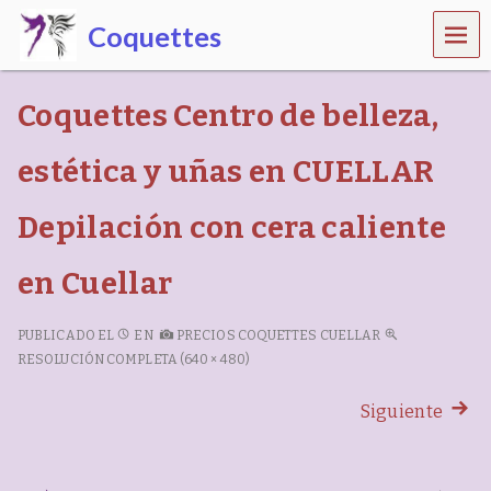
MEN
Coquettes
Ú
C
e
Coquettes Centro de belleza,
n
t
r
estética y uñas en CUELLAR
o
d
Depilación con cera caliente
e
b
e
en Cuellar
l
l
e
PUBLICADO EL
EN
PRECIOS COQUETTES CUELLAR
z
RESOLUCIÓN COMPLETA (640 × 480)
a
,
Siguiente
e
s
t
é