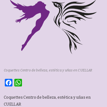
t
i
c
a
y
u
ñ
a
s
e
n
C
u
é
l
l
Coquettes Centro de belleza, estética y uñas en CUELLAR
a
r
F
W
a
h
ce
at
Coquettes Centro de belleza, estética y uñas en
b
s
CUELLAR