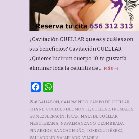
¿Cavitación CUELLAR que es y cuáles son
sus beneficios? Cavitación CUELLAR
¿Quieres lucir un cuerpo 10, te gustaría
Cavitació
eliminar toda la celulitis de …
Más
→
CUELLAR
F
W
a
h
CAVITACIÓN
BAHABÓN
,
CAMPASPERO
,
CAMPO DE CUÉLLAR
,
c
at
CUELLAR
CHAÑE
,
COGECES DEL MONTE
,
CUÉLLAR
,
FRUMALES
,
e
s
GOMEZSERRACÍN
,
ÍSCAR
,
MATA DE CUÉLLAR
,
b
A
MESOTERAPIA
,
NAVALMANZANO
,
OLOMBRADA
,
PINAREJOS
,
SANCHONUÑO
,
TORREGUTIÉRREZ
,
o
p
VALLADOLID
,
VALLELADO
,
VILORIA