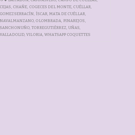
c
at
DE
CEJAS
,
CHAÑE
,
COGECES DEL MONTE
,
CUÉLLAR
,
e
s
PARAFINA
GOMEZSERRACÍN
,
ÍSCAR
,
MATA DE CUÉLLAR
,
CUELLAR
b
A
NAVALMANZANO
,
OLOMBRADA
,
PINAREJOS
,
SANCHONUÑO
,
TORREGUTIÉRREZ
,
UÑAS
,
o
p
VALLADOLID
,
VILORIA
,
WHATSAPP COQUETTES
o
p
k