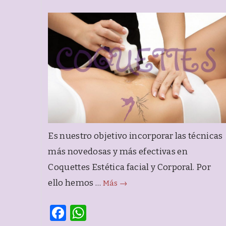
Es nuestro objetivo incorporar las técnicas
más novedosas y más efectivas en
Coquettes Estética facial y Corporal. Por
TRATAMIENTO
ello hemos …
Más
→
CON
F
W
ULTRASONIDOS