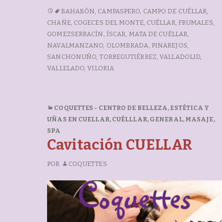
a
h
TRATAMIENTO
BAHABÓN
,
CAMPASPERO
,
CAMPO DE CUÉLLAR
,
c
at
CON
CHAÑE
,
COGECES DEL MONTE
,
CUÉLLAR
,
FRUMALES
,
e
s
ULTRASONIDOS
GOMEZSERRACÍN
,
ÍSCAR
,
MATA DE CUÉLLAR
,
b
A
NAVALMANZANO
,
OLOMBRADA
,
PINAREJOS
,
SANCHONUÑO
,
TORREGUTIÉRREZ
,
VALLADOLID
,
o
p
VALLELADO
,
VILORIA
o
p
k
COQUETTES - CENTRO DE BELLEZA, ESTÉTICA Y
UÑAS EN CUELLAR
,
CUÉLLLAR
,
GENERAL
,
MASAJE
,
SPA
Cavitación CUELLAR
POR
COQUETTES