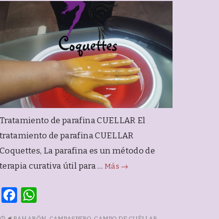
Tratamiento de parafina CUELLAR El
tratamiento de parafina CUELLAR
Coquettes, La parafina es un método de
Tratamiento
terapia curativa útil para …
Más
→
de
F
W
parafina
CUELLAR
a
h
TRATAMIENTO
BAHABÓN
,
CAMPASPERO
,
CAMPO DE CUÉLLAR
,