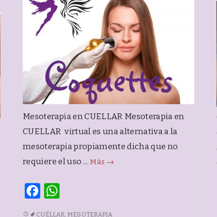
Mesoterapia en CUELLAR Mesoterapia en
CUELLAR virtual es una alternativa a la
mesoterapia propiamente dicha que no
Mesoterapia
requiere el uso …
Más
→
en
F
W
CUELLAR
a
h
MESOTERAPIA
CUÉLLAR
,
MESOTERAPIA