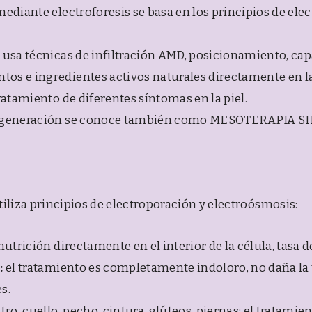
mediante electroforesis se basa en los principios de ele
 usa técnicas de infiltración AMD, posicionamiento, capa
tos e ingredientes activos naturales directamente en l
tratamiento de diferentes síntomas en la piel.
ma generación se conoce también como MESOTERAPIA 
iliza principios de electroporación y electroósmosis:
nutrición directamente en el interior de la célula, tasa 
:
el tratamiento es completamente indoloro, no daña la 
s.
tro, cuello, pecho, cintura, glúteos, piernas; el tratamie