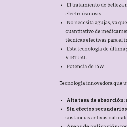
El tratamiento de belleza 
electroósmosis.
No necesita agujas, ya que
cuantitativo de medicamen
técnicas efectivas para el 
Esta tecnología de últi
VIRTUAL.
Potencia de 15W.
Tecnología innovadora que ut
Alta tasa de absorción:
Sin efectos secundarios
sustancias activas naturale
Áreas de aplicación:
ros